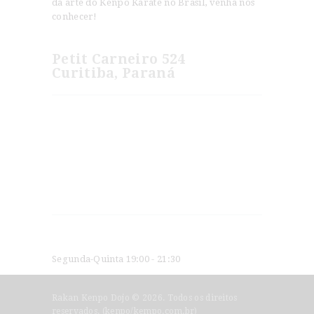
da arte do Kenpo Karate no Brasil, venha nos
conhecer!
Petit Carneiro 524
Curitiba, Paraná
Novidades
Jeet Kune Do e American Kenpo são Artes
Irmãs?
Os Segredos do Kenpo Karate
Horários
Segunda-Quinta 19:00 - 21:30
Rakan Kenpo Dojo © 2026. Todos os direitos
reservados. (kenpo/kempo.com.br)