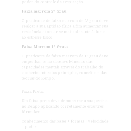
poder do controle da respiração.
Faixa marrom 2º Grau:
O praticante de faixa marrom de 2º grau deve
realçar a sua aptidão física a fim aumentar sua
resistência e tornar-se mais tolerante à dor e
ao estresse físico.
HOME
Faixa Marrom 1º Grau:
DOJO
A ARTE
O praticante de faixa marrom de 1º grau deve
BLOG
empenhar-se no desenvolvimento das
capacidades mentais através do trabalho do
CONTATO
conhecimentos dos princípios, conceitos e das
teorias do Kenpo.
Faixa Preta:
Um faixa preta deve demonstrar a sua perícia
no Kenpo aplicando corretamente estas três
fórmulas:
Conhecimento das bases + formas + velocidade
= poder