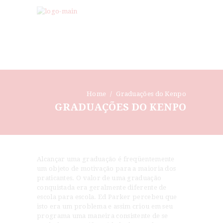
Home
Graduações do Kenpo
GRADUAÇÕES DO KENPO
Alcançar uma graduação é freqüentemente
um objeto de motivação para a maioria dos
praticantes. O valor de uma graduação
conquistada era geralmente diferente de
escola para escola. Ed Parker percebeu que
isto era um problema e assim criou em seu
programa uma maneira consistente de se