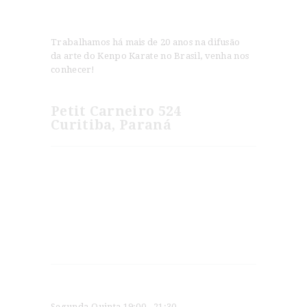
Trabalhamos há mais de 20 anos na difusão
da arte do Kenpo Karate no Brasil, venha nos
conhecer!
Petit Carneiro 524
Curitiba, Paraná
Novidades
Jeet Kune Do e American Kenpo são Artes
Irmãs?
Os Segredos do Kenpo Karate
Horários
Segunda-Quinta 19:00 - 21:30