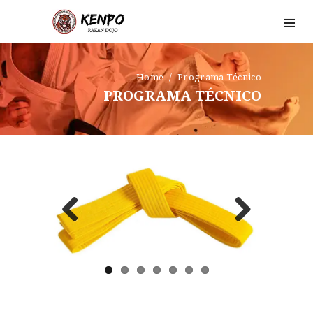
Home
Programa Técnico
PROGRAMA TÉCNICO
Previ
Next
ous