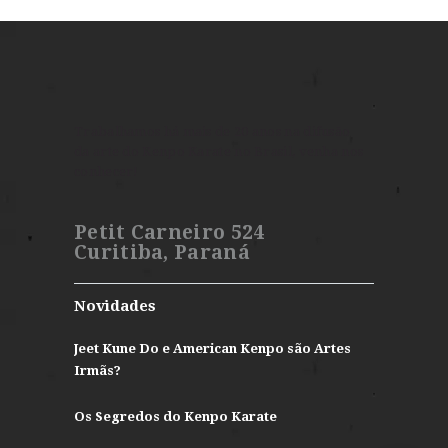
Trabalhamos há mais de 20 anos na difusão
da arte do Kenpo Karate no Brasil, venha nos
conhecer!
Petit Carneiro 524
Curitiba, Paraná
Novidades
Jeet Kune Do e American Kenpo são Artes
Irmãs?
Os Segredos do Kenpo Karate