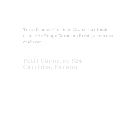
Trabalhamos há mais de 20 anos na difusão
da arte do Kenpo Karate no Brasil, venha nos
conhecer!
Petit Carneiro 524
Curitiba, Paraná
Novidades
Jeet Kune Do e American Kenpo são Artes
Irmãs?
Os Segredos do Kenpo Karate
Horários