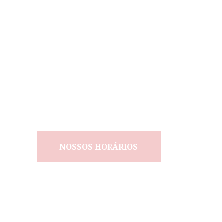
NOVAS TURMAS INFANTIS
ABERTAS!
AGENDE JÁ SUA AULA
EXPERIMENTAL!
NOSSOS HORÁRIOS
HOME
DOJO
A ARTE
BLOG