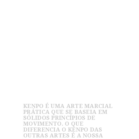
Nossa meta é desenvolver o
autocontrole e a autoconfiança do
praticante, gerando assim força
interior e equilíbrio, aspectos que
o acompanharão por toda a
vida. A prática do Kenpo irá
fortalecer seu corpo, aguçar a sua
mente e transformar sua vida para
sempre.
SAIBA MAIS
KENPO É UMA ARTE MARCIAL
PRÁTICA QUE SE BASEIA EM
SÓLIDOS PRINCÍPIOS DE
MOVIMENTO. O QUE
DIFERENCIA O KENPO DAS
OUTRAS ARTES É A NOSSA