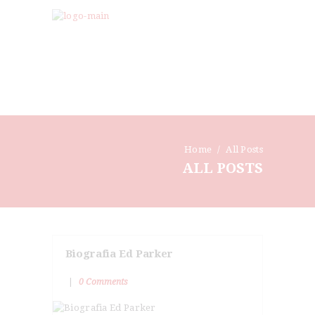
HOME
DOJO
A ARTE
BLOG
CONTATO
Home
All Posts
ALL POSTS
Biografia Ed Parker
0
Comments