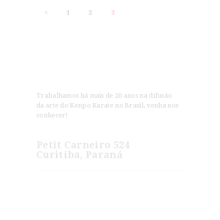
PAGINAÇÃO
<
PAGE
1
PAGE
2
PAGE
3
DE
POSTS
Trabalhamos há mais de 20 anos na difusão
da arte do Kenpo Karate no Brasil, venha nos
conhecer!
Petit Carneiro 524
Curitiba, Paraná
Novidades
Jeet Kune Do e American Kenpo são Artes
Irmãs?