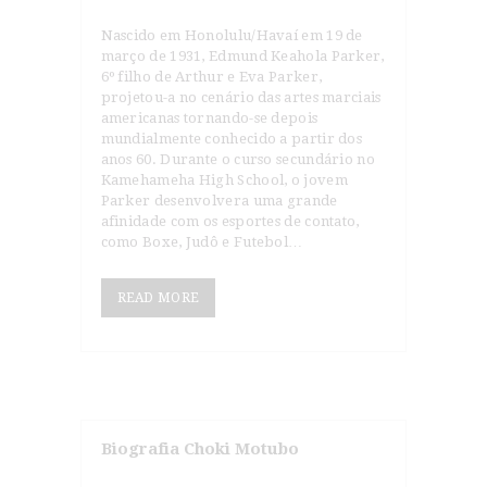
Nascido em Honolulu/Havaí em 19 de
março de 1931, Edmund Keahola Parker,
6º filho de Arthur e Eva Parker,
projetou-a no cenário das artes marciais
americanas tornando-se depois
mundialmente conhecido a partir dos
anos 60. Durante o curso secundário no
Kamehameha High School, o jovem
Parker desenvolvera uma grande
afinidade com os esportes de contato,
como Boxe, Judô e Futebol…
READ MORE
Biografia Choki Motubo