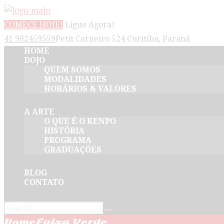
COMEÇE HOJE!
Ligue Agora!
41 992459559
Petit Carneiro 524 Curitiba, Paraná
HOME
DOJO
QUEM SOMOS
MODALIDADES
HORÁRIOS & VALORES
A ARTE
O QUE É O KENPO
HISTÓRIA
PROGRAMA
GRADUAÇÕES
BLOG
CONTATO
Home
Faixa Verde