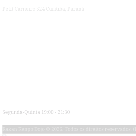
Petit Carneiro 524 Curitiba, Paraná
Novidades
Jeet Kune Do e American Kenpo são
Os Segredos do Kenpo Karate
Horários
Segunda-Quinta 19:00 - 21:30
Rakan Kenpo Dojo © 2026. Todos os direitos reservados.