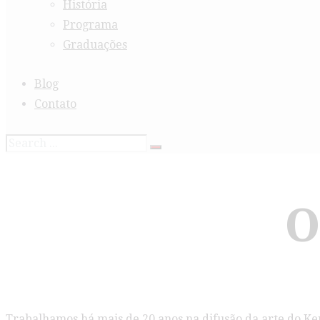
História
Programa
Graduações
Blog
Contato
O
Trabalhamos há mais de 20 anos na difusão da arte do Ke