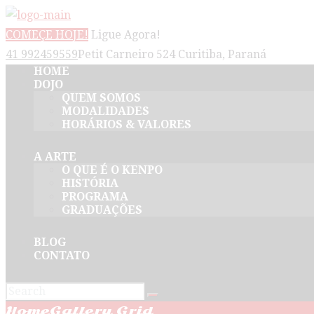
COMEÇE HOJE!
Ligue Agora!
41 992459559
Petit Carneiro 524 Curitiba, Paraná
HOME
DOJO
QUEM SOMOS
MODALIDADES
HORÁRIOS & VALORES
A ARTE
O QUE É O KENPO
HISTÓRIA
PROGRAMA
GRADUAÇÕES
BLOG
CONTATO
Home
Gallery Grid