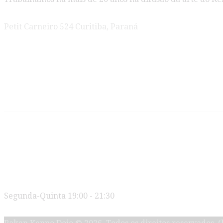
Petit Carneiro 524 Curitiba, Paraná
Novidades
Jeet Kune Do e American Kenpo são
Os Segredos do Kenpo Karate
Horários
Segunda-Quinta 19:00 - 21:30