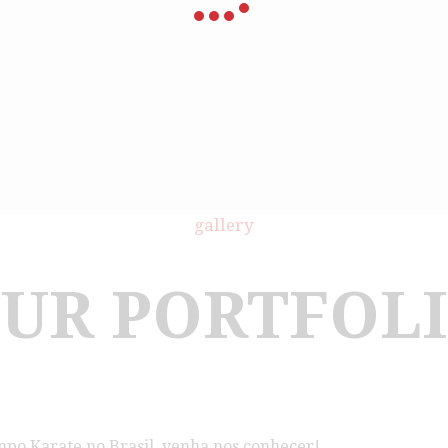
gallery
UR PORTFOL
npo Karate no Brasil, venha nos conhecer!