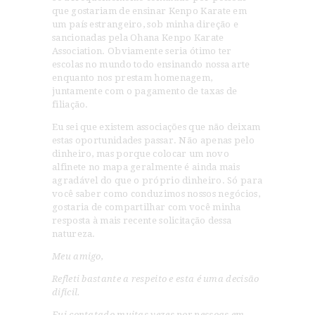
que gostariam de ensinar Kenpo Karate em
um país estrangeiro, sob minha direção e
sancionadas pela Ohana Kenpo Karate
Association. Obviamente seria ótimo ter
escolas no mundo todo ensinando nossa arte
enquanto nos prestam homenagem,
juntamente com o pagamento de taxas de
filiação.
Eu sei que existem associações que não deixam
HOME
estas oportunidades passar. Não apenas pelo
DOJO
dinheiro, mas porque colocar um novo
alfinete no mapa geralmente é ainda mais
A ARTE
agradável do que o próprio dinheiro. Só para
BLOG
você saber como conduzimos nossos negócios,
gostaria de compartilhar com você minha
CONTATO
resposta à mais recente solicitação dessa
natureza.
Meu amigo,
Refleti bastante a respeito e esta é uma decisão
difícil.
Fui contatado muitas vezes por pessoas em