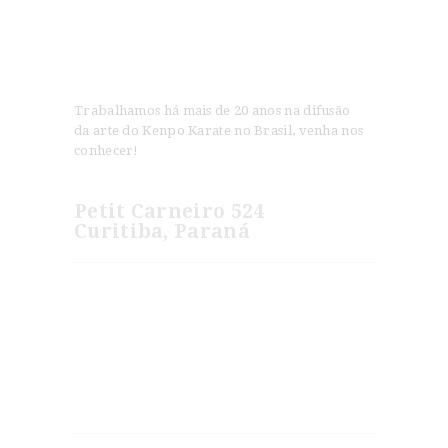
Trabalhamos há mais de 20 anos na difusão
da arte do Kenpo Karate no Brasil, venha nos
conhecer!
Petit Carneiro 524
Curitiba, Paraná
Novidades
Jeet Kune Do e American Kenpo são Artes
Irmãs?
Os Segredos do Kenpo Karate