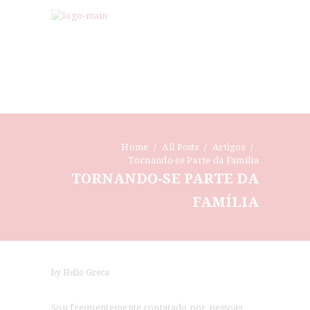
Home
All Posts
Artigos
Tornando-se Parte da Família
TORNANDO-SE PARTE DA
FAMÍLIA
by Helio Greca
Sou frequentemente contatado por pessoas