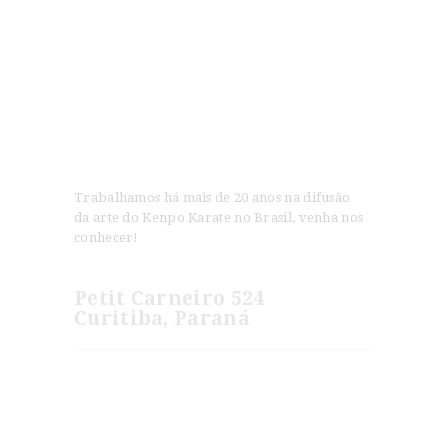
Trabalhamos há mais de 20 anos na difusão
da arte do Kenpo Karate no Brasil, venha nos
conhecer!
Petit Carneiro 524
Curitiba, Paraná
Novidades
Jeet Kune Do e American Kenpo são Artes
Irmãs?