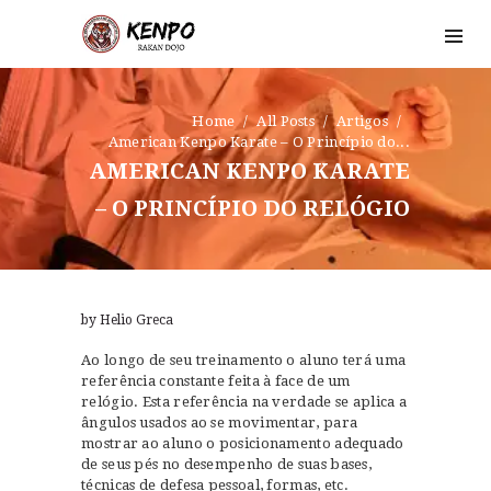
Home
All Posts
Artigos
American Kenpo Karate – O Princípio do...
HOME
AMERICAN KENPO KARATE
DOJO
– O PRINCÍPIO DO RELÓGIO
A ARTE
BLOG
CONTATO
by Helio Greca
Ao longo de seu treinamento o aluno terá uma
referência constante feita à face de um
relógio. Esta referência na verdade se aplica a
ângulo
s usados ao se movimentar, para
mostrar ao aluno o posicionamento adequado
de seus pés no desempenho de suas bases,
técnicas de defesa pessoal, formas, etc.