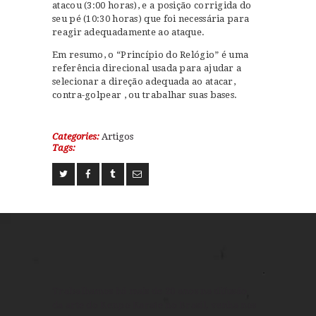
atacou (3:00 horas), e a posição corrigida do
seu pé (10:30 horas) que foi necessária para
reagir adequadamente ao ataque.
Em resumo, o “Princípio do Relógio” é uma
referência direcional usada para ajudar a
selecionar a direção adequada ao atacar,
contra-golpear , ou trabalhar suas bases.
Categories:
Artigos
Tags:
Trabalhamos há mais de 20 anos na difusão
da arte do Kenpo Karate no Brasil, venha nos