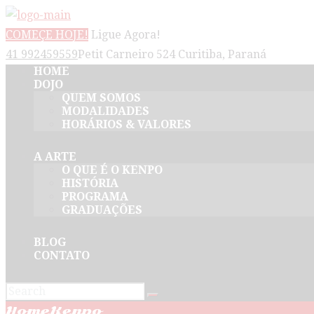
COMEÇE HOJE!
Ligue Agora!
41 992459559
Petit Carneiro 524 Curitiba, Paraná
HOME
DOJO
QUEM SOMOS
MODALIDADES
HORÁRIOS & VALORES
A ARTE
O QUE É O KENPO
HISTÓRIA
PROGRAMA
GRADUAÇÕES
BLOG
CONTATO
Home
Kenpo