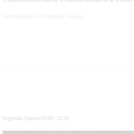
Trabalhamos há mais de 20 anos na difusão da arte do Ke
Petit Carneiro 524 Curitiba, Paraná
Novidades
Jeet Kune Do e American Kenpo são
Os Segredos do Kenpo Karate
Horários
Segunda-Quinta 19:00 - 21:30