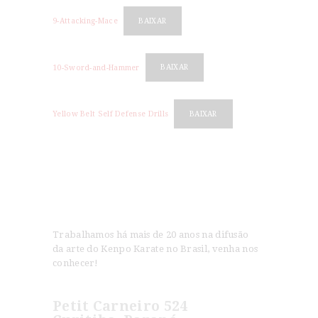
9-Attacking-Mace
BAIXAR
10-Sword-and-Hammer
BAIXAR
Yellow Belt Self Defense Drills
BAIXAR
Trabalhamos há mais de 20 anos na difusão
da arte do Kenpo Karate no Brasil, venha nos
conhecer!
Petit Carneiro 524