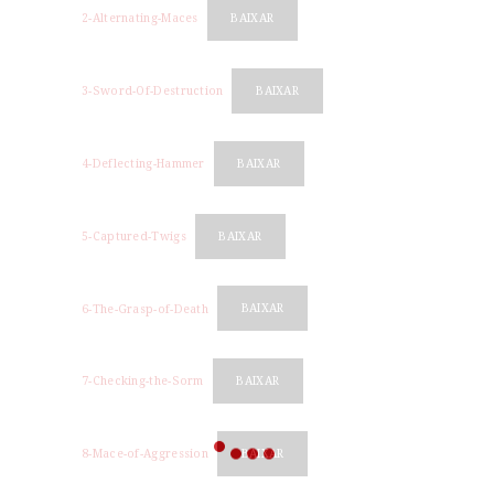
2-Alternating-Maces
BAIXAR
3-Sword-Of-Destruction
BAIXAR
4-Deflecting-Hammer
BAIXAR
5-Captured-Twigs
BAIXAR
6-The-Grasp-of-Death
BAIXAR
7-Checking-the-Sorm
BAIXAR
8-Mace-of-Aggression
BAIXAR