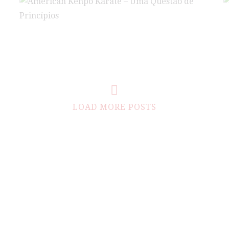
K
American Kenpo Karate – Uma Questão de
Princípios
LOAD MORE POSTS
dades
Horários