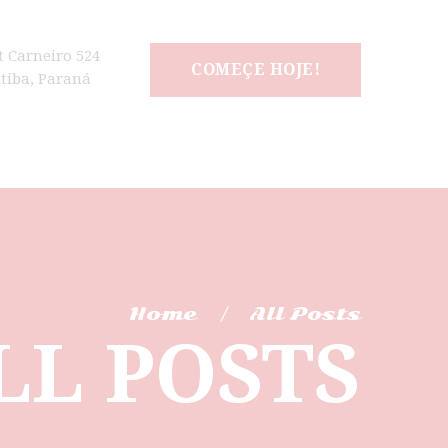
t Carneiro 524
COMEÇE HOJE!
itiba, Paraná
Home
All Posts
LL POSTS