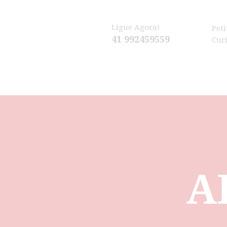
Ligue Agora!
Peti
41 992459559
Cur
A